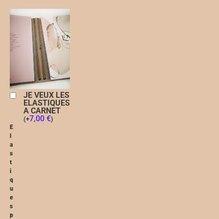
JE VEUX LES
ELASTIQUES
A CARNET
7,00
€
(
+
)
E
l
a
s
t
i
q
u
e
s
p