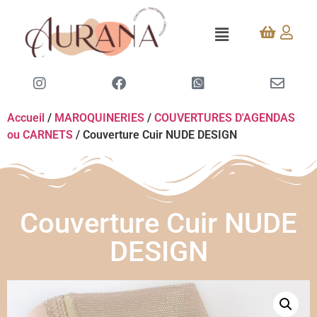
Accueil
/
MAROQUINERIES
/
COUVERTURES D'AGENDAS
ou CARNETS
/ Couverture Cuir NUDE DESIGN
Couverture Cuir NUDE
DESIGN